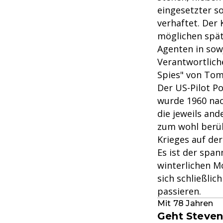
eingesetzter s
verhaftet. Der
möglichen spät
Agenten in sow
Verantwortlich
Spies" von Tom
Der US-Pilot P
wurde 1960 nac
die jeweils an
zum wohl berüh
Krieges auf der
Es ist der span
winterlichen M
sich schließlic
passieren.
Mit 78 Jahren
Geht Steven