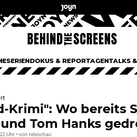
ME
SERIEN
DOKUS & REPORTAGEN
TALKS 
rt
d-Krimi": Wo bereits 
 und Tom Hanks gedr
:22 Uhr
von
teleschau