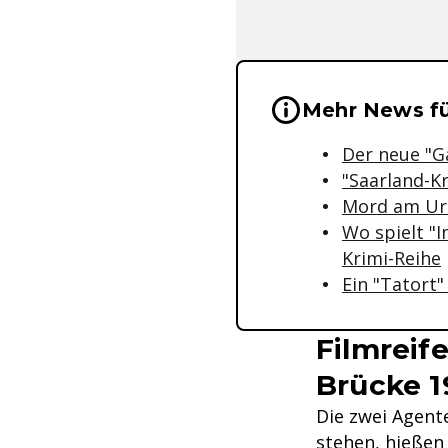
Wichtige Hinwei
Mehr News fü
Der neue "G
"Saarland-K
Mord am Url
Wo spielt "
Krimi-Reihe
Ein "Tatort
Filmreif
Brücke 1
Die zwei Agent
stehen, hießen