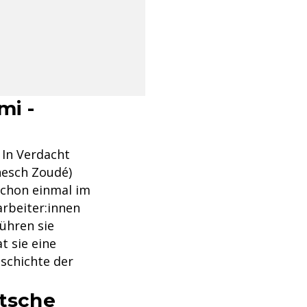
mi -
 In Verdacht
nesch Zoudé)
schon einmal im
arbeiter:innen
führen sie
t sie eine
schichte der
utsche