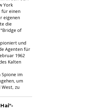
w York
 für einen
er eigenen
te die
 "Bridge of
pioniert und
de Agenten für
Februar 1962
des Kalten
n Spione im
zugehen, um
d West, zu
Hai"-