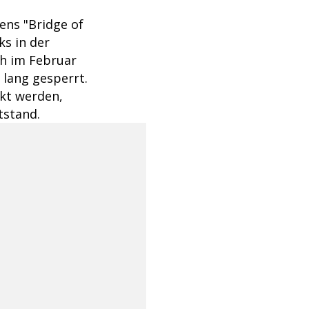
ens "Bridge of
s in der
h im Februar
 lang gesperrt.
ckt werden,
tstand.