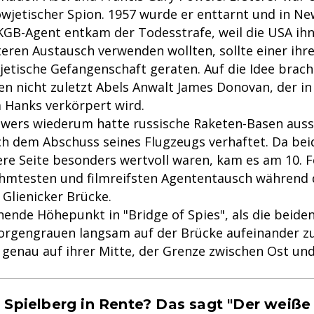
owjetischer Spion. 1957 wurde er enttarnt und in Ne
 KGB-Agent entkam der Todesstrafe, weil die USA ihn
eren Austausch verwenden wollten, sollte einer ihr
jetische Gefangenschaft geraten. Auf die Idee brach
en nicht zuletzt Abels Anwalt James Donovan, der in
 Hanks verkörpert wird.
owers wiederum hatte russische Raketen-Basen auss
h dem Abschuss seines Flugzeugs verhaftet. Da bei
dere Seite besonders wertvoll waren, kam es am 10. 
mtesten und filmreifsten Agententausch während 
 Glienicker Brücke.
nende Höhepunkt in "Bridge of Spies", als die beide
orgengrauen langsam auf der Brücke aufeinander 
h genau auf ihrer Mitte, der Grenze zwischen Ost un
 Spielberg in Rente? Das sagt "Der weiße 