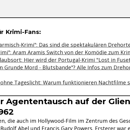
se & Informationen zum Inhalt
r Krimi-Fans:
armisch-Krimi": Das sind die spektakulären Drehort
rimi": Aram Aramis Switch von der Komödie zum Kri
aubsort: Hier wird der Portugal-Krimi "Lost in Fuse
Im Grunde Mord - Blutsbande"? Alle Infos zum Dreho
" ohne Tageslicht: Warum funktionieren Nachtfilme 
er Agententausch auf der Glien
962
en, die auch im Hollywood-Film im Zentrum des Ge
 Rudolf Abel und Francis Gary Powers. Ersterer war 