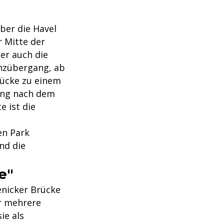
ber die Havel
r Mitte der
er auch die
enzübergang, ab
rücke zu einem
ung nach dem
 ist die
en Park
nd die
e"
enicker Brücke
hr mehrere
ie als