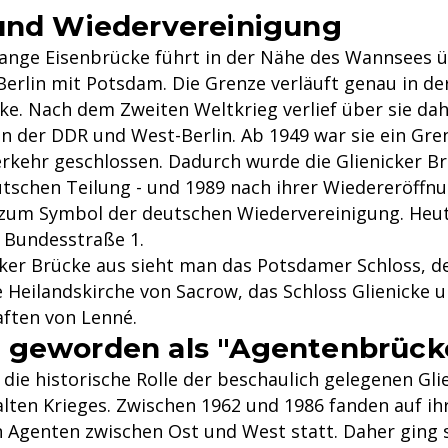
und Wiedervereinigung
lange Eisenbrücke führt in der Nähe des Wannsees ü
Berlin mit Potsdam. Die Grenze verläuft genau in de
ke. Nach dem Zweiten Weltkrieg verlief über sie dah
n der DDR und West-Berlin. Ab 1949 war sie ein Gr
erkehr geschlossen. Dadurch wurde die Glienicker B
tschen Teilung - und 1989 nach ihrer Wiedereröffn
 zum Symbol der deutschen Wiedervereinigung. Heute
r Bundesstraße 1.
cker Brücke aus sieht man das Potsdamer Schloss, d
 Heilandskirche von Sacrow, das Schloss Glienicke u
ften von Lenné.
 geworden als "Agentenbrück
 die historische Rolle der beschaulich gelegenen Gli
lten Krieges. Zwischen 1962 und 1986 fanden auf i
 Agenten zwischen Ost und West statt. Daher ging s