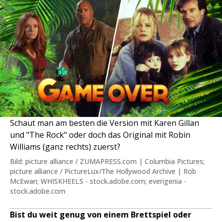
Schaut man am besten die Version mit Karen Gillan
und "The Rock" oder doch das Original mit Robin
Williams (ganz rechts) zuerst?
Bild: picture alliance / ZUMAPRESS.com | Columbia Pictures;
picture alliance / PictureLux/The Hollywood Archive | Rob
McEwan; WHISKHEELS - stock.adobe.com; everigenia -
stock.adobe.com
Bist du weit genug von einem Brettspiel oder