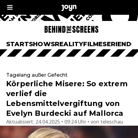
START
SHOWS
REALITY
FILME
SERIEN
DO
Tagelang außer Gefecht
Körperliche Misere: So extrem
verlief die
Lebensmittelvergiftung von
Evelyn Burdecki auf Mallorca
Aktualisiert:
24.04.2025 • 09:24 Uhr
von
teleschau