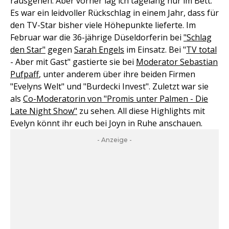
rausgehen. Aber vorher lag ich tagelang nur im Bett."
Es war ein leidvoller Rückschlag in einem Jahr, dass für
den TV-Star bisher viele Höhepunkte lieferte. Im
Februar war die 36-jährige Düseldorferin bei
"Schlag
den Star"
gegen
Sarah Engels
im Einsatz. Bei "
TV total
- Aber mit Gast" gastierte sie bei
Moderator Sebastian
Pufpaff
, unter anderem über ihre beiden Firmen
"Evelyns Welt" und "Burdecki Invest". Zuletzt war sie
als
Co-Moderatorin von "Promis unter Palmen - Die
Late Night Show"
zu sehen. All diese Highlights mit
Evelyn könnt ihr euch bei Joyn in Ruhe anschauen.
- Anzeige -