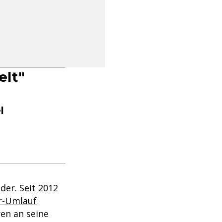
elt"
l
er. Seit 2012
r-Umlauf
en an seine