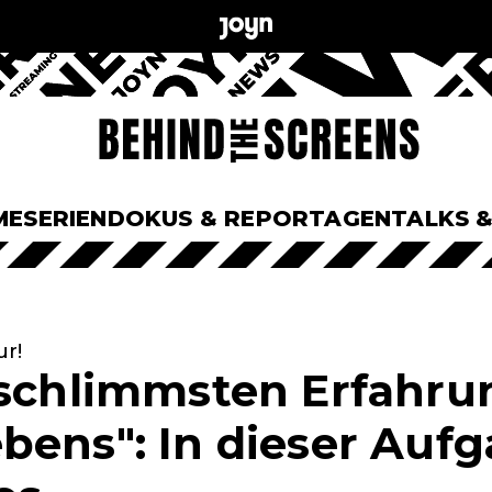
ME
SERIEN
DOKUS & REPORTAGEN
TALKS 
r!
 schlimmsten Erfahr
bens": In dieser Auf