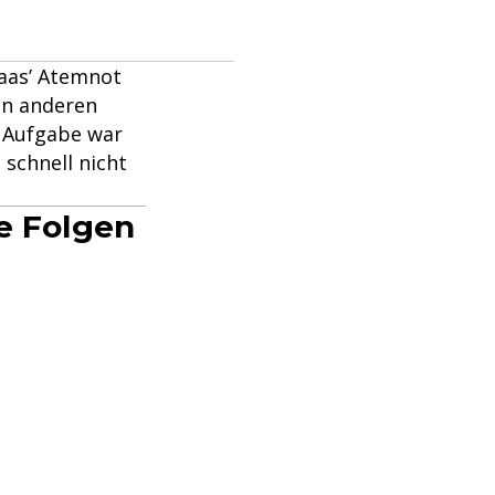
aas’ Atemnot
en anderen
e Aufgabe war
 schnell nicht
le Folgen