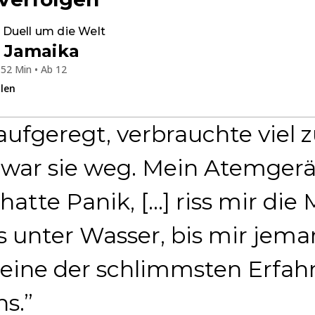
Ganze Folge
 Duell um die Welt
 Jamaika
52 Min • Ab 12
ilen
aufgeregt, verbrauchte viel zu
h war sie weg. Mein Atemger
 hatte Panik, [...] riss mir di
os unter Wasser, bis mir jema
 eine der schlimmsten Erfa
s.