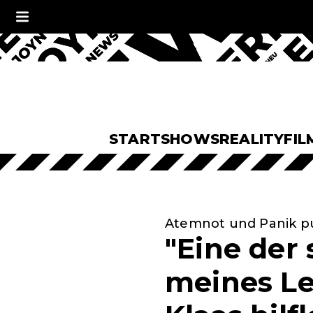
START
SHOWS
REALITY
FIL
Atemnot und Panik pu
"Eine der
meines Le