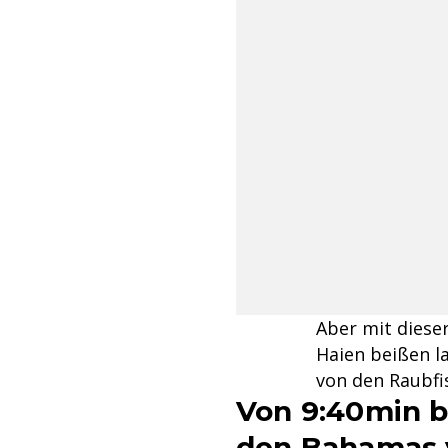
Aber mit dieser
Haien beißen l
von den Raubfi
Von 9:40min b
den Bahamas 