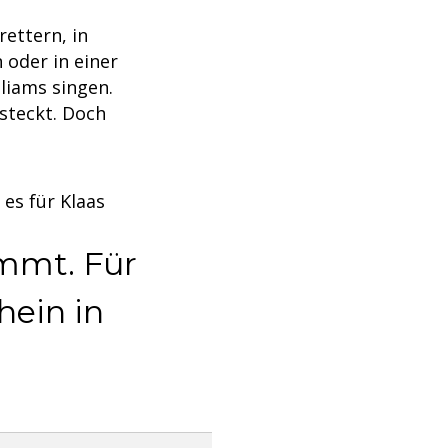
ettern, in
oder in einer
lliams singen.
esteckt. Doch
 es für Klaas
ommt. Für
hein in