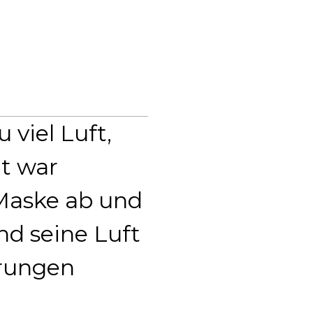
 viel Luft,
ät war
e Maske ab und
nd seine Luft
hrungen