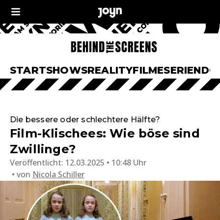
START
SHOWS
REALITY
FILME
SERIEN
DO
Die bessere oder schlechtere Hälfte?
Film-Klischees: Wie böse sind
Zwillinge?
Veröffentlicht:
12.03.2025 • 10:48 Uhr
von
Nicola Schiller