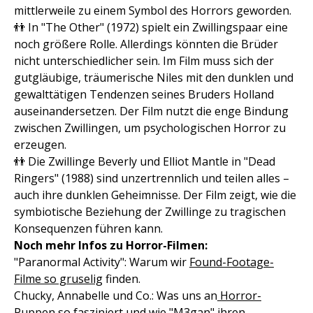
mittlerweile zu einem Symbol des Horrors geworden.
👬 In "The Other" (1972) spielt ein Zwillingspaar eine
noch größere Rolle. Allerdings könnten die Brüder
nicht unterschiedlicher sein. Im Film muss sich der
gutgläubige, träumerische Niles mit den dunklen und
gewalttätigen Tendenzen seines Bruders Holland
auseinandersetzen. Der Film nutzt die enge Bindung
zwischen Zwillingen, um psychologischen Horror zu
erzeugen.
👬 Die Zwillinge Beverly und Elliot Mantle in "Dead
Ringers" (1988) sind unzertrennlich und teilen alles –
auch ihre dunklen Geheimnisse. Der Film zeigt, wie die
symbiotische Beziehung der Zwillinge zu tragischen
Konsequenzen führen kann.
Noch mehr Infos zu Horror-Filmen:
"Paranormal Activity": Warum wir
Found-Footage-
Filme so gruselig
finden.
Chucky, Annabelle und Co.: Was uns an
Horror-
Puppen so fasziniert und wie "M3gan" ihren