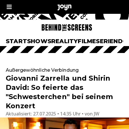
START
SHOWS
REALITY
FILME
SERIEN
DO
Außergewöhnliche Verbindung
Giovanni Zarrella und Shirin
David: So feierte das
"Schwesterchen" bei seinem
Konzert
Aktualisiert:
27.07.2025 • 14:35 Uhr
von
JW