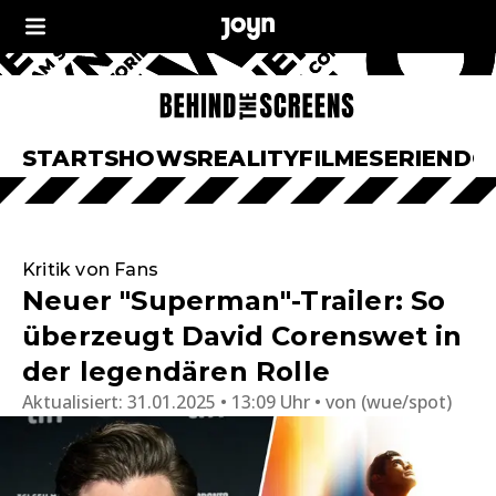
START
SHOWS
REALITY
FILME
SERIEN
DO
Kritik von Fans
Neuer "Superman"-Trailer: So
überzeugt David Corenswet in
der legendären Rolle
Aktualisiert:
31.01.2025 • 13:09 Uhr
von
(wue/spot)