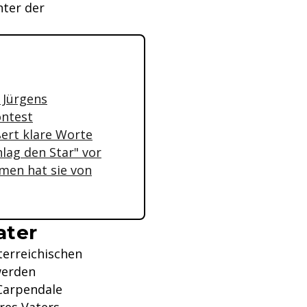
nter der
 Jürgens
ontest
ßert klare Worte
hlag den Star" vor
amen hat sie von
ater
erreichischen
werden
Carpendale
res Vaters