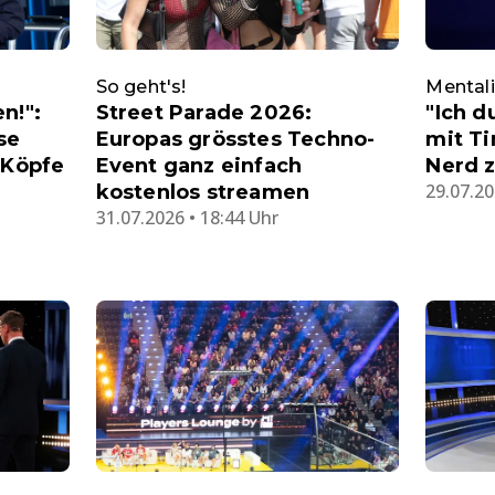
So geht's!
Mentali
n!":
Street Parade 2026:
"Ich d
se
Europas grösstes Techno-
mit T
 Köpfe
Event ganz einfach
Nerd 
29.07.20
kostenlos streamen
31.07.2026 • 18:44 Uhr