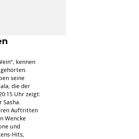
en
 Wein", kennen
 gehörten.
ben seine
ala, die der
0:15 Uhr zeigt:
r Sasha.
ren Auftritten
rin Wencke
one und
ens-Hits,