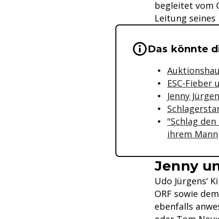
begleitet vom 
Leitung seines
Wichtige Hinwei
Das könnte di
Auktionshau
ESC-Fieber 
Jenny Jürgen
Schlagerstar
"Schlag den 
ihrem Mann
Jenny un
Udo Jürgens‘ K
ORF sowie dem 
ebenfalls anwe
oder Tom Neuwi