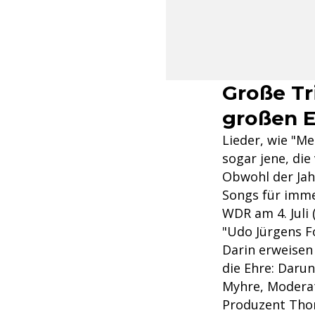
Große Tr
großen E
Lieder, wie "Me
sogar jene, die
Obwohl der Jah
Songs für immer
WDR am 4. Juli
"Udo Jürgens F
Darin erweisen
die Ehre: Daru
Myhre, Moderat
Produzent Thom