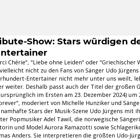
ibute-Show: Stars würdigen d
ntertainer
rci Chérie", "Liebe ohne Leiden" oder "Griechischer
 vielleicht nicht zu den Fans von Sänger Udo Jürgens
rhundert-Entertainer nicht mehr unter uns weilt, le
 weiter. Deshalb passt auch der Titel der großen G
 (ursprünglich im Ersten am 23. Dezember 2024) um 2
orever", moderiert von Michelle Hunziker und Sänge
 namhafte Stars der Musik-Szene Udo Jürgens mit ih
nter Popmusiker Adel Tawil, die norwegische Sänge
orin und Model Aurora Ramazotti sowie Schlagerik
as Anders. Sie interpretieren die größten Udo-Jürg