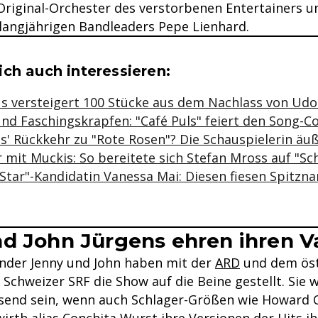
Original-Orchester des verstorbenen Entertainers u
 langjährigen Bandleaders Pepe Lienhard.
se & Informationen zum Inhalt
ch auch interessieren:
s versteigert 100 Stücke aus dem Nachlass von Udo
und Faschingskrapfen: "Café Puls" feiert den Song-C
s' Rückkehr zu "Rote Rosen"? Die Schauspielerin äu
 mit Muckis: So bereitete sich Stefan Mross auf "Sc
Star"-Kandidatin Vanessa Mai: Diesen fiesen Spitzn
d John Jürgens ehren ihren V
inder Jenny und John haben mit der
ARD
und dem öst
Schweizer SRF die Show auf die Beine gestellt. Sie 
send sein, wenn auch Schlager-Größen wie Howard 
rth alias Conchita Wurst ihre Versionen der Hits ih