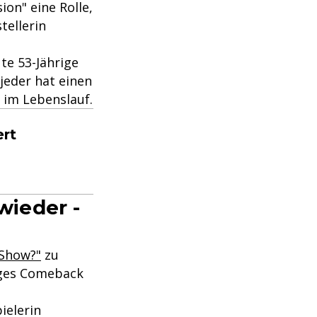
on" eine Rolle,
tellerin
te 53-Jährige
jeder hat einen
im Lebenslauf.
ert
wieder -
 Show?"
zu
diges Comeback
ielerin