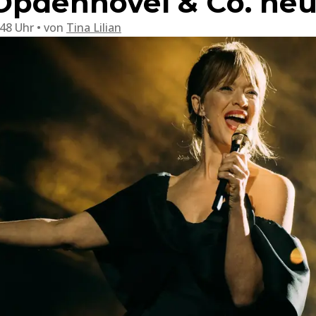
Opdenhövel & Co. heu
:48 Uhr
von
Tina Lilian