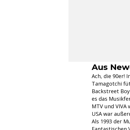
Aus New
Ach, die 90er! 
Tamagotchi füt
Backstreet Boy
es das Musikfer
MTV und VIVA w
USA war außerd
Als 1993 der M
Fantastischen 