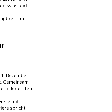
romisslos und
ungbrett für
ur
1. Dezember
rt. Gemeinsam
tern der ersten
r sie mit
iere spricht.