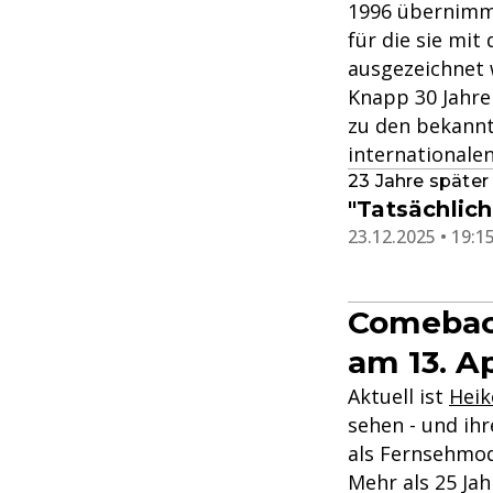
1996 übernimm
für die sie mi
ausgezeichnet 
Knapp 30 Jahre
zu den bekannt
internationale
23 Jahre später
"Tatsächlich
23.12.2025 • 19:1
Comeback
am 13. A
Aktuell ist
Heik
sehen - und ih
als Fernsehmod
Mehr als 25 Jah