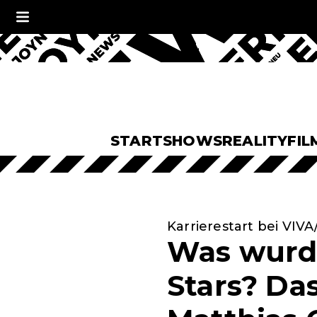
START
SHOWS
REALITY
FIL
Karrierestart bei VIV
Was wurd
Stars? Da