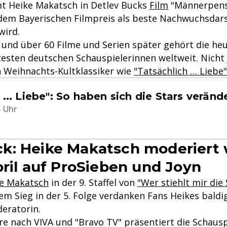
t Heike Makatsch in Detlev Bucks
Film
"Männerpensi
t dem Bayerischen Filmpreis als beste Nachwuchsdars
wird.
 und über 60 Filme und Serien später gehört die heu
esten deutschen Schauspielerinnen weltweit. Nicht 
n Weihnachts-Kultklassiker wie
"Tatsächlich … Liebe"
 ... Liebe": So haben sich die Stars veränd
5 Uhr
: Heike Makatsch moderiert 
pril auf ProSieben und Joyn
e Makatsch
in der 9. Staffel von
"Wer stiehlt mir die
rem Sieg in der 5. Folge verdanken Fans Heikes bal
eratorin.
re nach VIVA und "Bravo TV" präsentiert die Schausp