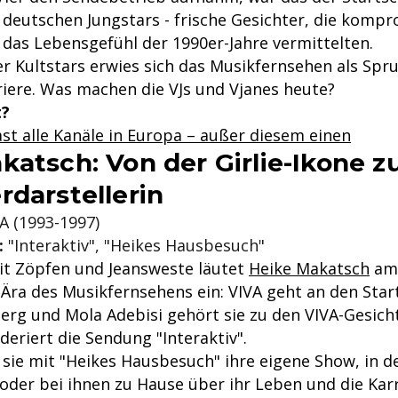
 deutschen Jungstars - frische Gesichter, die komp
das Lebensgefühl der 1990er-Jahre vermittelten.
er Kultstars erwies sich das Musikfernsehen als Spr
riere. Was machen die VJs und Vjanes heute?
t?
st alle Kanäle in Europa – außer diesem einen
katsch: Von der Girlie-Ikone z
rdarstellerin
A (1993-1997)
:
"Interaktiv", "Heikes Hausbesuch"
t Zöpfen und Jeansweste läutet
Heike Makatsch
am 
 Ära des Musikfernsehens ein: VIVA geht an den Sta
berg und Mola Adebisi gehört sie zu den VIVA-Gesich
eriert die Sendung "Interaktiv".
ie mit "Heikes Hausbesuch" ihre eigene Show, in de
oder bei ihnen zu Hause über ihr Leben und die Karr