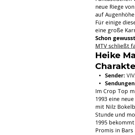
neue Riege von
auf Augenhöhe 
Für einige dies
eine große Kar
Schon gewuss
MTV schließt fa
Heike Ma
Charakte
Sender:
VIV
Sendungen
Im Crop Top mi
1993 eine neue
mit Nilz Bokel
Stunde und mod
1995 bekommt s
Promis in Bars 