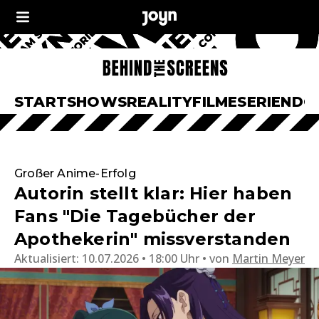
START
SHOWS
REALITY
FILME
SERIEN
DO
Großer Anime-Erfolg
Autorin stellt klar: Hier haben
Fans "Die Tagebücher der
Apothekerin" missverstanden
Aktualisiert:
10.07.2026 • 18:00 Uhr
von
Martin Meyer