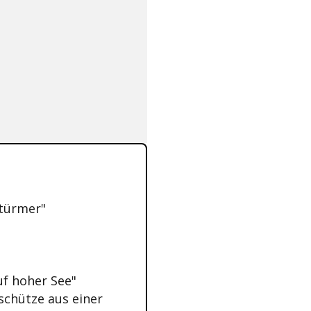
Stürmer"
uf hoher See"
fschütze aus einer