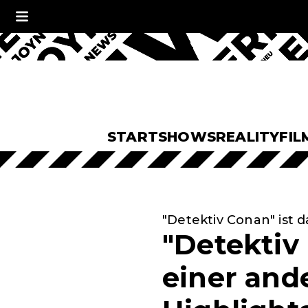
START
SHOWS
REALITY
FIL
"Detektiv Conan" ist d
"Detektiv
einer and