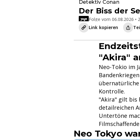
Detektiv Conan
Der Biss der S
Folge vom 06.08.2026 • 2
Link kopieren
Te
Endzeit
"Akira" a
Neo-Tokio im J
Bandenkriegen 
übernatürliche 
Kontrolle.
"Akira" gilt bi
detailreichen 
Untertöne mach
Filmschaffende
Neo Tokyo war