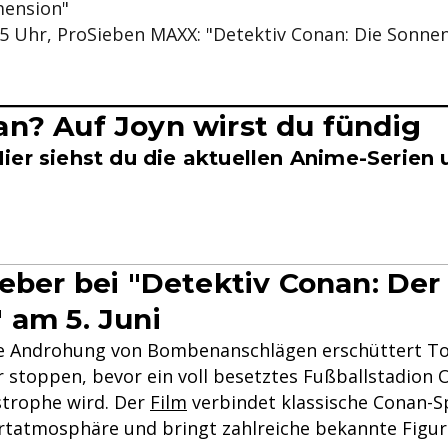
mension"
0:15 Uhr, ProSieben MAXX: "Detektiv Conan: Die Sonn
n? Auf Joyn wirst du fündig
ier siehst du die aktuellen Anime-Serien 
ieber bei "Detektiv Conan: Der 
 am 5. Juni
te Androhung von Bombenanschlägen erschüttert To
 stoppen, bevor ein voll besetztes Fußballstadion O
strophe wird. Der
Film
verbindet klassische Conan-
tatmosphäre und bringt zahlreiche bekannte Figur