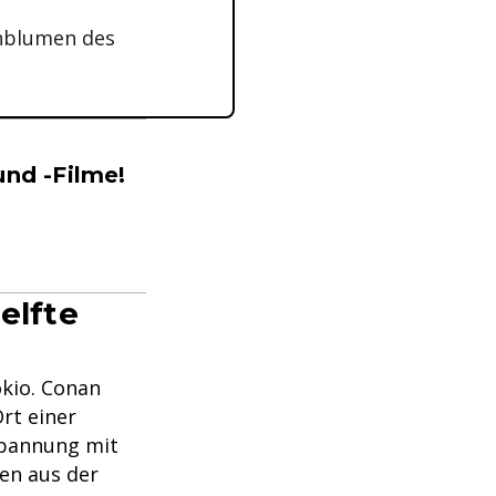
enblumen des
und -Filme!
elfte
kio. Conan
rt einer
Spannung mit
en aus der