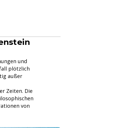
enstein
nnungen und
ll plötzlich
tig außer
er Zeiten. Die
ilosophischen
rationen von