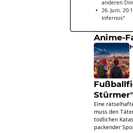
anderen Di
26. Juni, 2
Infernos"
Anime-Fa
H
Fußballf
Stürmer"
Eine rätselhaf
muss den Täter
tödlichen Kata
packender Spor