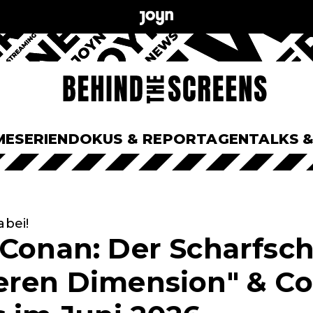
ME
SERIEN
DOKUS & REPORTAGEN
TALKS 
abei!
 Conan: Der Scharfsc
eren Dimension" & Co