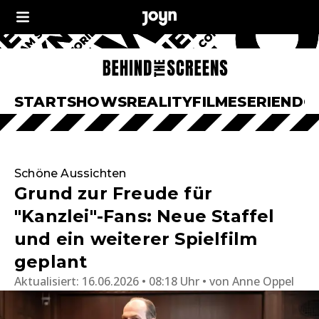
START
SHOWS
REALITY
FILME
SERIEN
DO
Schöne Aussichten
Grund zur Freude für
"Kanzlei"-Fans: Neue Staffel
und ein weiterer Spielfilm
geplant
Aktualisiert:
16.06.2026 • 08:18 Uhr
von
Anne Oppel