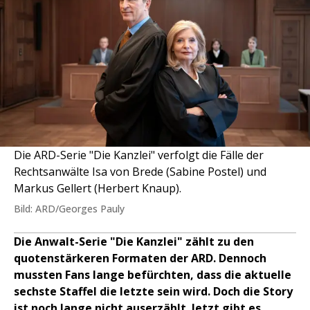
Die ARD-Serie "Die Kanzlei" verfolgt die Fälle der
Rechtsanwälte Isa von Brede (Sabine Postel) und
Markus Gellert (Herbert Knaup).
Bild: ARD/Georges Pauly
Die Anwalt-Serie "Die Kanzlei" zählt zu den
quotenstärkeren Formaten der ARD. Dennoch
mussten Fans lange befürchten, dass die aktuelle
sechste Staffel die letzte sein wird. Doch die Story
ist noch lange nicht auserzählt. Jetzt gibt es