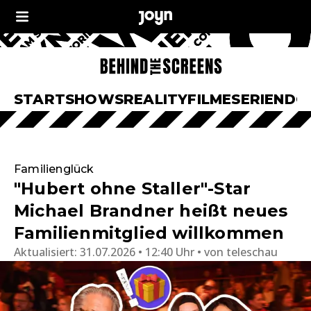
START
SHOWS
REALITY
FILME
SERIEN
DO
Familienglück
"Hubert ohne Staller"-Star
Michael Brandner heißt neues
Familienmitglied willkommen
Aktualisiert:
31.07.2026 • 12:40 Uhr
von
teleschau