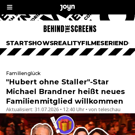
START
SHOWS
REALITY
FILME
SERIEN
DO
Familienglück
"Hubert ohne Staller"-Star
Michael Brandner heißt neues
Familienmitglied willkommen
Aktualisiert:
31.07.2026 • 12:40 Uhr
von
teleschau