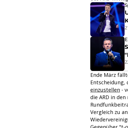
S
U
K
2
E
S
"
2
Ende März fäl
Entscheidung, 
einzustellen
- v
die ARD in den
Rundfunkbeitra
Vergleich zu a
Wiedervereinig
Gegenüber "t-o