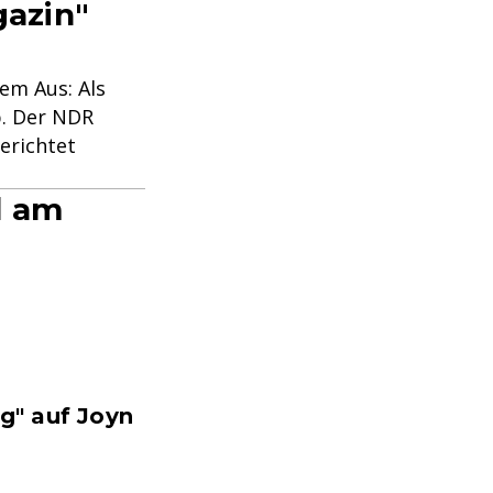
azin"
em Aus: Als
b. Der NDR
erichtet
d am
g" auf Joyn