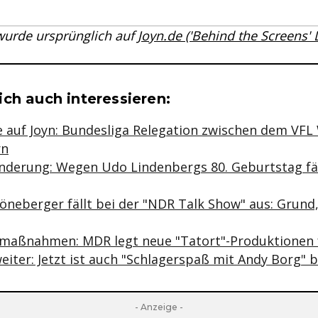
 wurde ursprünglich auf
Joyn.de ('Behind the Screens'
se & Informationen zum Inhalt
ch auch interessieren:
 auf Joyn: Bundesliga Relegation zwischen dem VF
rn
erung: Wegen Udo Lindenbergs 80. Geburtstag fäll
neberger fällt bei der "NDR Talk Show" aus: Grund,
aßnahmen: MDR legt neue "Tatort"-Produktionen für
iter: Jetzt ist auch "Schlagerspaß mit Andy Borg" b
- Anzeige -