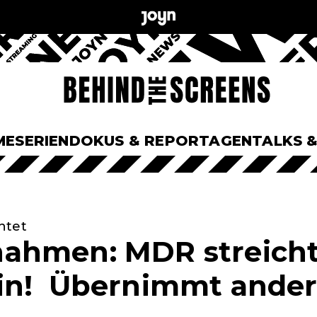
ME
SERIEN
DOKUS & REPORTAGEN
TALKS 
htet
ahmen: MDR streicht
in! Übernimmt ander