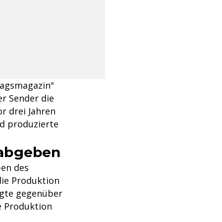
tagsmagazin"
er Sender die
r drei Jahren
d produzierte
 abgeben
ben des
 die Produktion
igte gegenüber
e Produktion