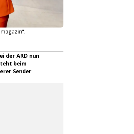
smagazin".
ei der ARD nun
steht beim
derer Sender