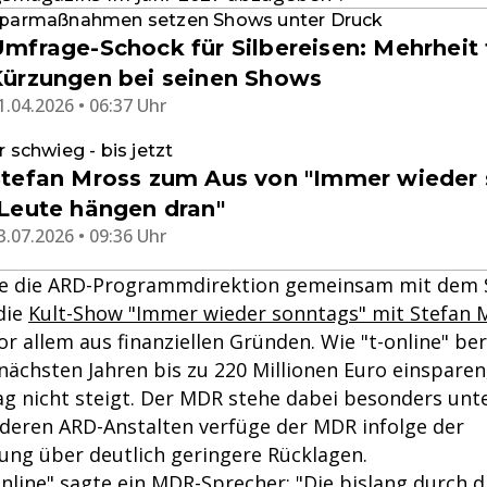
parmaßnahmen setzen Shows unter Druck
mfrage-Schock für Silbereisen: Mehrheit 
ürzungen bei seinen Shows
1.04.2026 • 06:37 Uhr
r schwieg - bis jetzt
tefan Mross zum Aus von "Immer wieder 
Leute hängen dran"
3.07.2026 • 09:36 Uhr
lte die ARD-Programmdirektion gemeinsam mit dem 
die
Kult-Show "Immer wieder sonntags" mit Stefan 
or allem aus finanziellen Gründen. Wie "t-online" be
 nächsten Jahren bis zu 220 Millionen Euro einspare
g nicht steigt. Der MDR stehe dabei besonders unte
nderen ARD-Anstalten verfüge der MDR infolge der
ung über deutlich geringere Rücklagen.
nline" sagte ein MDR-Sprecher: "Die bislang durch d