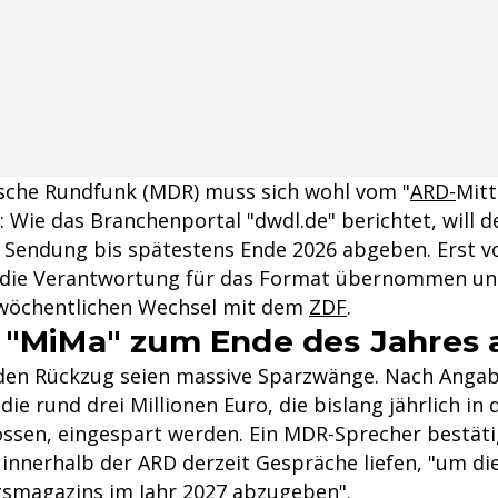
sche Rundfunk (MDR) muss sich wohl vom "
ARD-
Mit
 Wie das Branchenportal "dwdl.de" berichtet, will d
 Sendung bis spätestens Ende 2026 abgeben. Erst vo
 die Verantwortung für das Format übernommen un
 wöchentlichen Wechsel mit dem
ZDF
.
 "MiMa" zum Ende des Jahres
den Rückzug seien massive Sparzwänge. Nach Anga
 die rund drei Millionen Euro, die bislang jährlich in
ossen, eingespart werden. Ein MDR-Sprecher bestät
 innerhalb der ARD derzeit Gespräche liefen, "um di
smagazins im Jahr 2027 abzugeben".