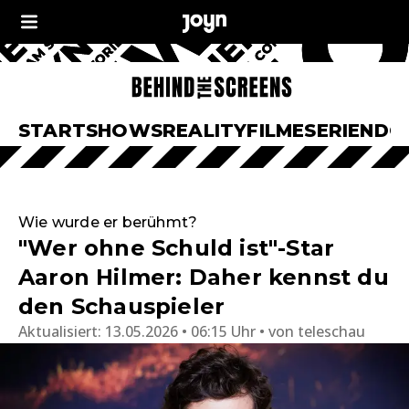
START
SHOWS
REALITY
FILME
SERIEN
DO
Wie wurde er berühmt?
"Wer ohne Schuld ist"-Star
Aaron Hilmer: Daher kennst du
den Schauspieler
Aktualisiert:
13.05.2026 • 06:15 Uhr
von
teleschau