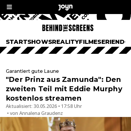
START
SHOWS
REALITY
FILME
SERIEN
DO
Garantiert gute Laune
"Der Prinz aus Zamunda": Den
zweiten Teil mit Eddie Murphy
kostenlos streamen
Aktualisiert:
30.05.2026 • 17:58 Uhr
von
Annalena Graudenz