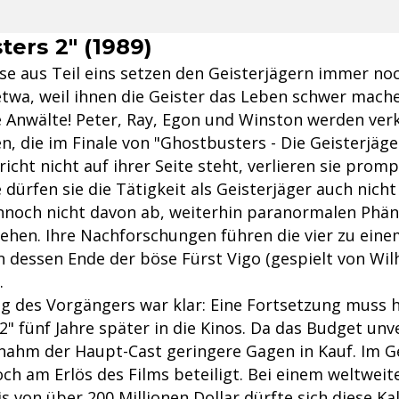
ters 2" (1989)
se aus Teil eins setzen den Geisterjägern immer noc
etwa, weil ihnen die Geister das Leben schwer mache
e Anwälte! Peter, Ray, Egon und Winston werden ver
n, die im Finale von "Ghostbusters - Die Geisterjäg
richt nicht auf ihrer Seite steht, verlieren sie promp
dürfen sie die Tätigkeit als Geisterjäger auch nich
ennoch nicht davon ab, weiterhin paranormalen Ph
ehen. Ihre Nachforschungen führen die vier zu eine
an dessen Ende der böse Fürst Vigo (gespielt von Wi
.
g des Vorgängers war klar: Eine Fortsetzung muss 
" fünf Jahre später in die Kinos. Da das Budget un
, nahm der Haupt-Cast geringere Gagen in Kauf. Im 
ch am Erlös des Films beteiligt. Bei einem weltweit
s von über 200 Millionen Dollar dürfte sich diese Ka