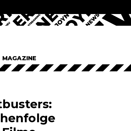
& MAGAZINE
tbusters:
eihenfolge