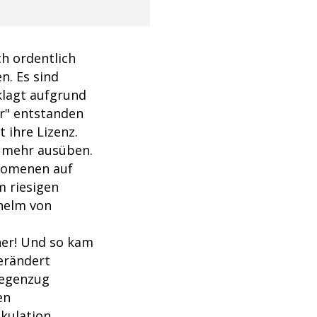
h ordentlich
n. Es sind
klagt aufgrund
er" entstanden
t ihre Lizenz.
t mehr ausüben.
änomenen auf
m riesigen
lhelm von
her! Und so kam
verändert
Gegenzug
en
lkulation