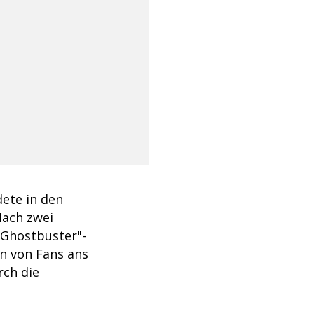
dete in den
Nach zwei
"Ghostbuster"-
n von Fans ans
rch die