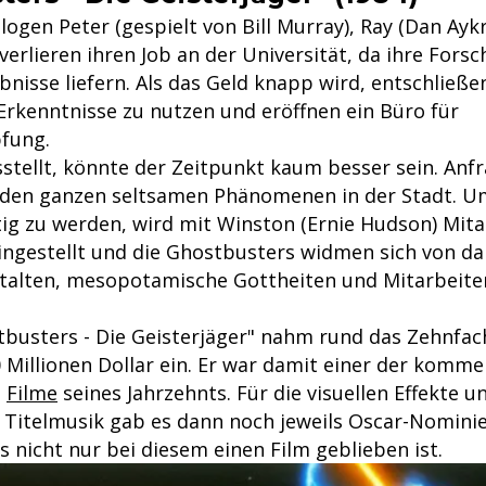
ogen Peter (gespielt von Bill Murray), Ray (Dan Ay
verlieren ihren Job an der Universität, da ihre Fors
bnisse liefern. Als das Geld knapp wird, entschließen 
rkenntnisse zu nutzen und eröffnen ein Büro für
fung.
stellt, könnte der Zeitpunkt kaum besser sein. Anfr
i den ganzen seltsamen Phänomenen in der Stadt. U
tig zu werden, wird mit Winston (Ernie Hudson) Mita
ngestellt und die Ghostbusters widmen sich von d
alten, mesopotamische Gottheiten und Mitarbeite
tbusters - Die Geisterjäger" nahm rund das Zehnfac
Millionen Dollar ein. Er war damit einer der kommer
n
Filme
seines Jahrzehnts. Für die visuellen Effekte u
Titelmusik gab es dann noch jeweils Oscar-Nominie
 nicht nur bei diesem einen Film geblieben ist.