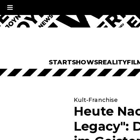
START
SHOWS
REALITY
FIL
Kult-Franchise
Heute Nac
Legacy": D