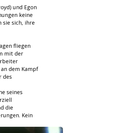
kroyd) und Egon
chungen keine
sie sich, ihre
agen fliegen
m mit der
rbeiter
a an dem Kampf
r des
he seines
ziell
nd die
rungen. Kein