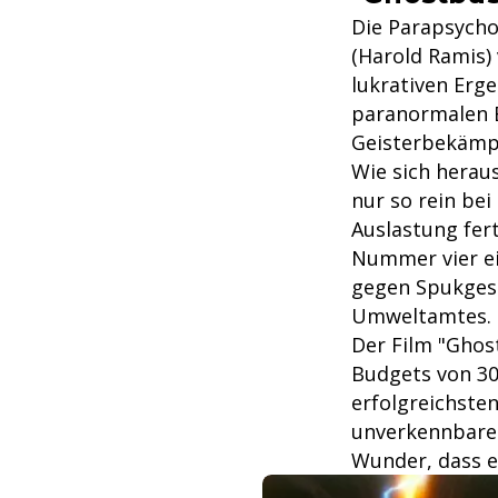
Die Parapsychol
(Harold Ramis) 
lukrativen Erge
paranormalen E
Geisterbekämp
Wie sich heraus
nur so rein be
Auslastung fer
Nummer vier ei
gegen Spukgest
Umweltamtes.
Der Film "Ghos
Budgets von 30 
erfolgreichste
unverkennbare 
Wunder, dass es