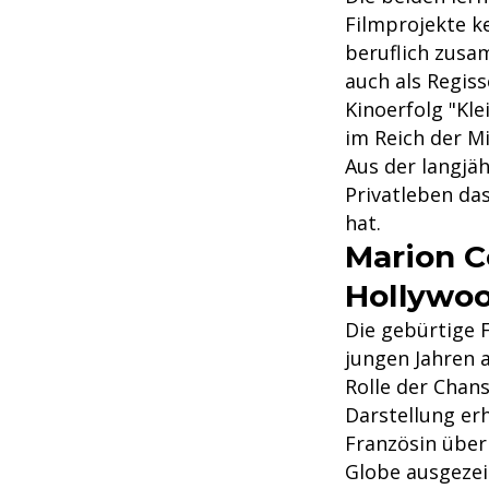
Filmprojekte k
beruflich zusa
auch als Regiss
Kinoerfolg "Kl
im Reich der Mi
Aus der langjä
Privatleben da
hat.
Marion C
Hollywo
Die gebürtige 
jungen Jahren a
Rolle der Chans
Darstellung erh
Französin über
Globe ausgezei