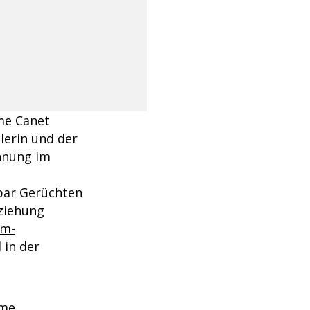
me Canet
lerin und der
ennung im
nbar Gerüchten
eziehung
lm-
 in der
ame