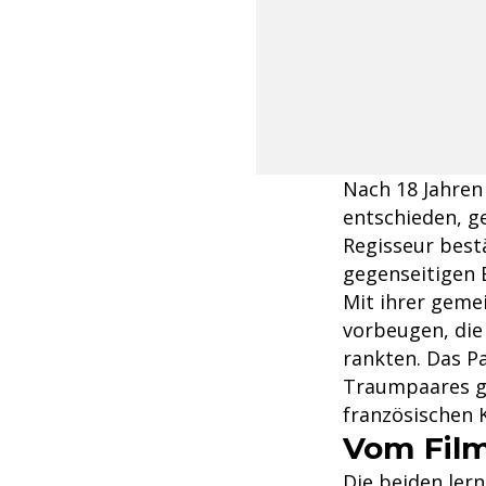
Nach 18 Jahren
entschieden, g
Regisseur best
gegenseitigen 
Mit ihrer geme
vorbeugen, die
rankten. Das Pa
Traumpaares gal
französischen 
Vom Film
Die beiden ler