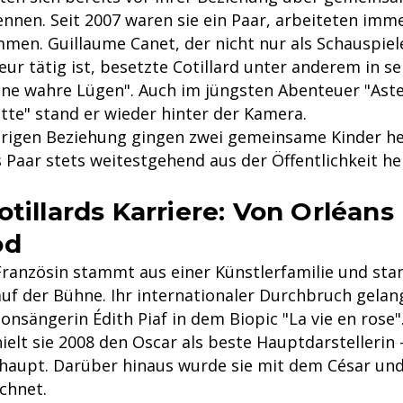
ennen. Seit 2007 waren sie ein Paar, arbeiteten imm
mmen. Guillaume Canet, der nicht nur als Schauspiel
eur tätig ist, besetzte Cotillard unter anderem in s
eine wahre Lügen". Auch im jüngsten Abenteuer "Aste
tte" stand er wieder hinter der Kamera.
hrigen Beziehung gingen zwei gemeinsame Kinder he
s Paar stets weitestgehend aus der Öffentlichkeit h
otillards Karriere: Von Orléans
od
Französin stammt aus einer Künstlerfamilie und stan
uf der Bühne. Ihr internationaler Durchbruch gelang
onsängerin Édith Piaf in dem Biopic "La vie en rose".
ielt sie 2008 den Oscar als beste Hauptdarstellerin -
haupt. Darüber hinaus wurde sie mit dem César un
chnet.