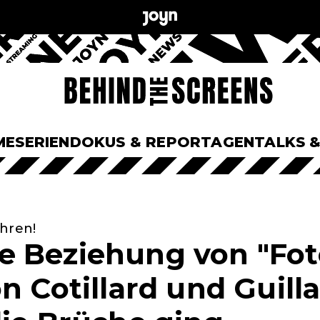
ME
SERIEN
DOKUS & REPORTAGEN
TALKS 
hren!
 Beziehung von "Foto
on Cotillard und Guil