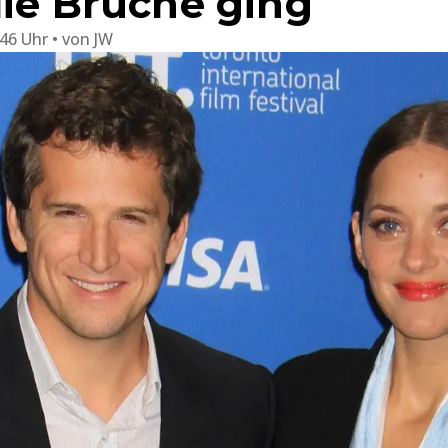
die Brüche ging
:46 Uhr
von
JW