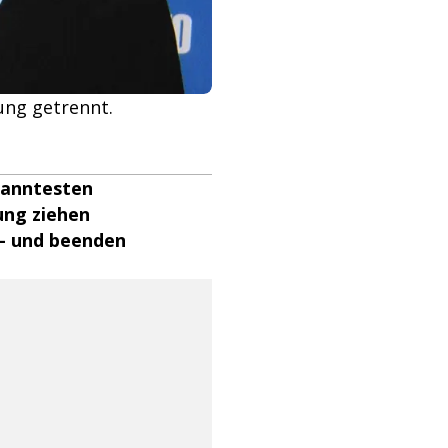
hung getrennt.
kanntesten
ung ziehen
 - und beenden