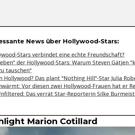
se & Informationen zum Inhalt
ressante News über Hollywood-Stars:
ywood-Stars verbindet eine echte Freundschaft?
Leben" der Hollywood-Stars: Warum Steven Gätjen "k
zu tauschen"
 Hollywood? Das plant "Nothing Hill"-Star Julia Rob
chwärmt: Vor diesen zwei Hollywood-Frauen hat er R
nfiltered: Das verrät Star-Reporterin Silke Burmeis
light Marion Cotillard