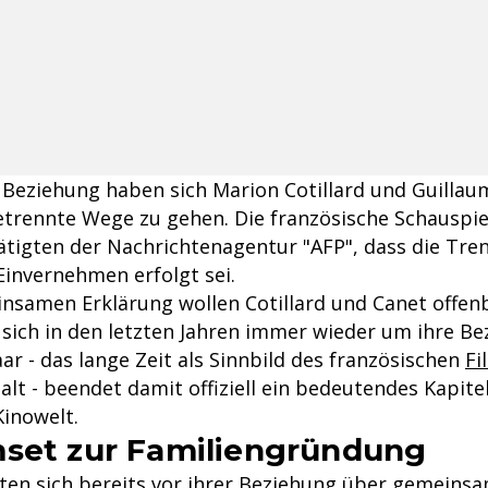
 Beziehung haben sich Marion Cotillard und Guillau
etrennte Wege zu gehen. Die französische Schauspie
ätigten der Nachrichtenagentur "AFP", dass die Tr
Einvernehmen erfolgt sei.
insamen Erklärung wollen Cotillard und Canet offe
 sich in den letzten Jahren immer wieder um ihre B
ar - das lange Zeit als Sinnbild des französischen
Fi
t - beendet damit offiziell ein bedeutendes Kapitel
Kinowelt.
set zur Familiengründung
nten sich bereits vor ihrer Beziehung über gemeins