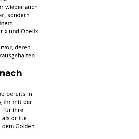
er wieder auch
er, sondern
einem
rix und Obelix
rvor, deren
erausgehalten
 nach
d bereits in
 ihr mit der
 Für ihre
 als dritte
d dem Golden