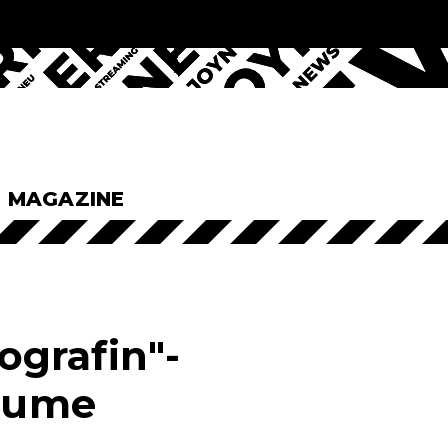
& MAGAZINE
grafin"-
laume