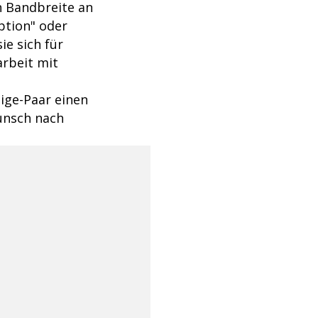
n Bandbreite an
ption" oder
ie sich für
rbeit mit
ige-Paar einen
unsch nach