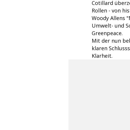
Cotillard über
Rollen - von hi
Woody Allens "M
Umwelt- und So
Greenpeace.
Mit der nun be
klaren Schluss
Klarheit.