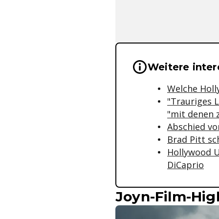
Wichtige Hinwei
Weitere inte
Welche Holl
"Trauriges 
"mit denen 
Abschied von
Brad Pitt s
Hollywood U
DiCaprio
Joyn-Film-High