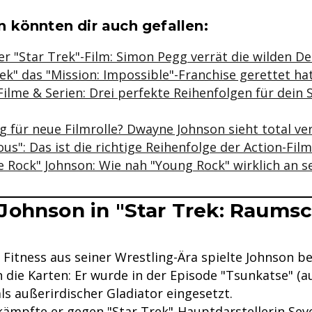
se & Informationen zum Inhalt
 könnten dir auch gefallen:
r "Star Trek"-Film: Simon Pegg verrät die wilden De
ek" das "Mission: Impossible"-Franchise gerettet ha
Filme & Serien: Drei perfekte Reihenfolgen für dein
g für neue Filmrolle? Dwayne Johnson sieht total ve
ous": Das ist die richtige Reihenfolge der Action-Fil
 Rock" Johnson: Wie nah "Young Rock" wirklich an se
ohnson in "Star Trek: Raumsc
"
 Fitness aus seiner Wrestling-Ära spielte Johnson be
n die Karten: Er wurde in der Episode "Tsunkatse" (a
ls außerirdischer Gladiator eingesetzt.
 kämpfte er gegen "Star Trek"-Hauptdarstellerin Seve