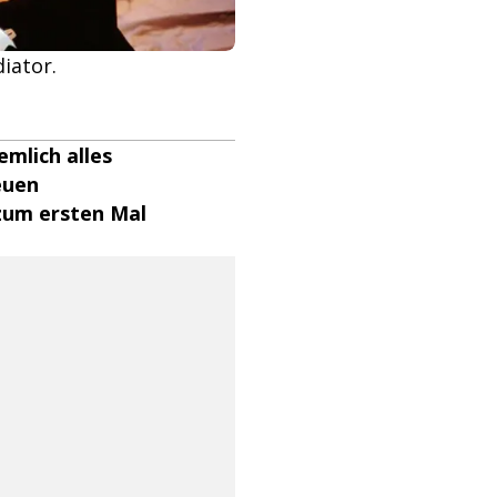
iator.
mlich alles
euen
 zum ersten Mal