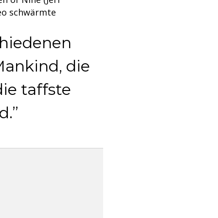
deo schwärmte
chiedenen
Mankind, die
die taffste
d.