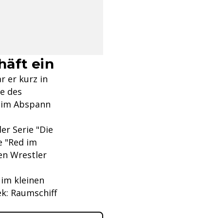
häft ein
 er kurz in
te des
r im Abspann
er Serie "Die
e "Red im
en Wrestler
 im kleinen
ek: Raumschiff