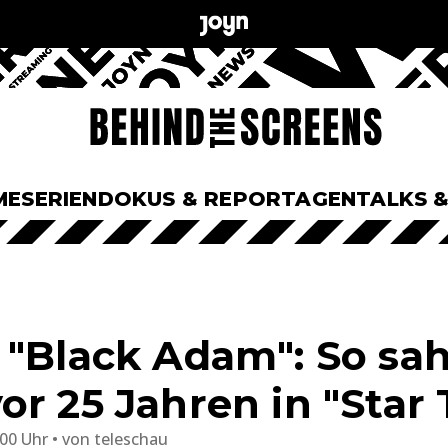
ME
SERIEN
DOKUS & REPORTAGEN
TALKS 
 "Black Adam": So s
r 25 Jahren in "Star 
:00 Uhr
von
teleschau