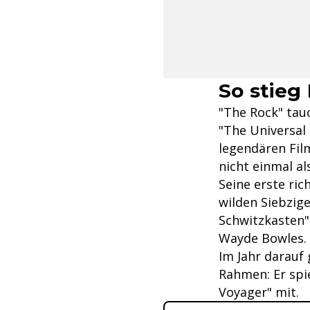
So stieg
"The Rock" tau
"The Universal
legendären Film
nicht einmal al
Seine erste ric
wilden Siebzig
Schwitzkasten"
Wayde Bowles.
Im Jahr darauf 
Rahmen: Er spie
Voyager" mit.