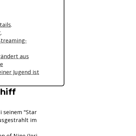
tails
.
t
.
 Streaming-
rändert aus
me
iner Jugend ist
hiff
i seinem "Star
usgestrahlt im
n of Nine (Jeri