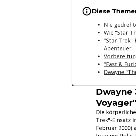
Wichtige Hinwei
Diese Themen
Nie gedrehte
Wie "Star Tr
"Star Trek"-
Abenteuer
.
Vorbereitun
"Fast & Furi
Dwayne "The
Dwayne J
Voyager
Die körperliche
Trek"-Einsatz i
Februar 2000) a
In seiner Rolle