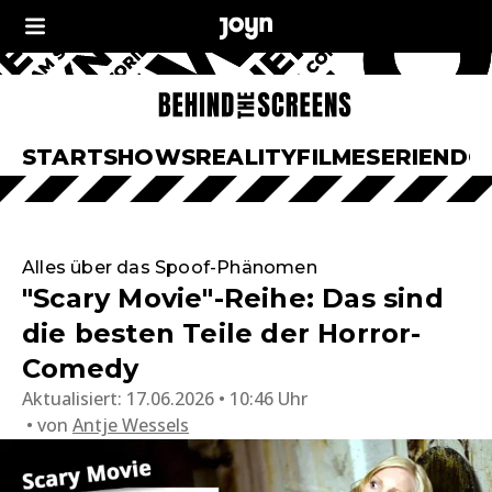
START
SHOWS
REALITY
FILME
SERIEN
DO
Alles über das Spoof-Phänomen
"Scary Movie"-Reihe: Das sind
die besten Teile der Horror-
Comedy
Aktualisiert:
17.06.2026 • 10:46 Uhr
von
Antje Wessels