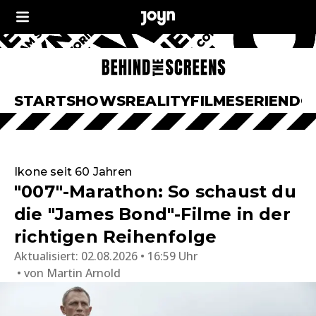
START
SHOWS
REALITY
FILME
SERIEN
DO
Ikone seit 60 Jahren
"007"-Marathon: So schaust du
die "James Bond"-Filme in der
richtigen Reihenfolge
Aktualisiert:
02.08.2026 • 16:59 Uhr
von
Martin Arnold