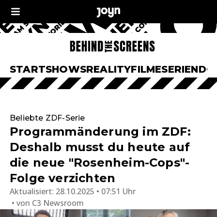
START
SHOWS
REALITY
FILME
SERIEN
DO
Beliebte ZDF-Serie
Programmänderung im ZDF:
Deshalb musst du heute auf
die neue "Rosenheim-Cops"-
Folge verzichten
Aktualisiert:
28.10.2025 • 07:51 Uhr
von
C3 Newsroom