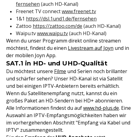
fernsehen
(auch HD-Kanal)
Freenet TV connect
www.freenet.tv
1&1
https://dsl.1und1.de/fernsehen
Zattoo
https://zattoo.com/de
(auch HD-Kanal)
Waipu.tv
www.waipu.tv
(auch HD-Kanal)
Wenn du unser Programm direkt online streamen
möchtest, findest du einen
Livestream auf Joyn
und in
der mobilen Joyn App.
SAT.1 in HD- und UHD-Qualität
Du möchtest unsere
Filme
und Serien noch brillanter
und schärfer sehen? Unser HD-Kanal ist via Satellit
und bei einigen IPTV-Anbietern bereits erhältlich.
Wenn du Satellitenempfang nutzt, kannst du ein
großes Paket an HD-Sendern bei HD+ abonnieren.
Alle Informationen findest du auf
www.hd-plus.de
. Eine
Auswahl an IPTV-Empfangsmöglichkeiten haben wir
im vorhergehenden Abschnitt "Empfang via Kabel und
IPTV“ zusammengestellt.