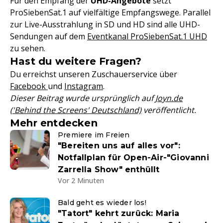
Für den Empfang der
UHD-Angebote
setzt
ProSiebenSat.1 auf vielfältige Empfangswege. Parallel
zur Live-Ausstrahlung in SD und HD sind alle UHD-
Sendungen auf dem
Eventkanal ProSiebenSat.1 UHD
zu sehen.
Hast du weitere Fragen?
Du erreichst unseren Zuschauerservice über
Facebook
und
Instagram
.
Dieser Beitrag wurde ursprünglich auf
Joyn.de
('Behind the Screens' Deutschland)
veröffentlicht.
Mehr entdecken
Premiere im Freien
"Bereiten uns auf alles vor":
Notfallplan für Open-Air-"Giovanni
Zarrella Show" enthüllt
Vor 2 Minuten
Bald geht es wieder los!
"Tatort" kehrt zurück: Maria