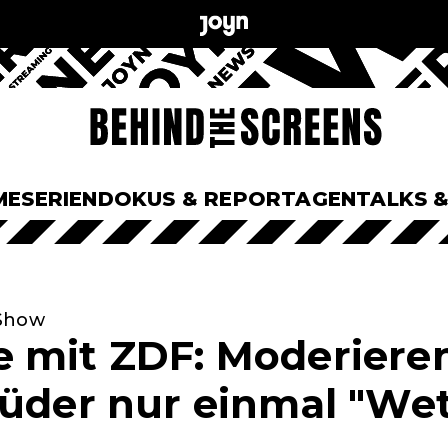
ME
SERIEN
DOKUS & REPORTAGEN
TALKS 
-Show
 mit ZDF: Moderieren
rüder nur einmal "Wet