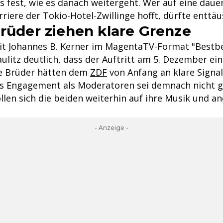
s fest, wie es danach weitergeht. Wer auf eine daue
riere der Tokio-Hotel-Zwillinge hofft, dürfte enttä
Brüder ziehen klare Grenze
it Johannes B. Kerner im MagentaTV-Format "Bestb
litz deutlich, dass der Auftritt am 5. Dezember e
Die Brüder hätten dem
ZDF
von Anfang an klare Signa
ges Engagement als Moderatoren sei demnach nicht g
len sich die beiden weiterhin auf ihre Musik und a
- Anzeige -