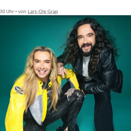
:30 Uhr
von
Lars-Ole Grap