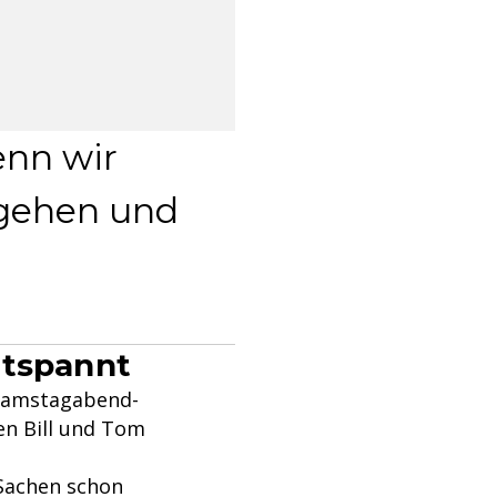
enn wir
 gehen und
ntspannt
 Samstagabend-
n Bill und Tom
 Sachen schon