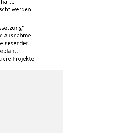
rhafte
uscht werden.
esetzung"
ine Ausnahme
le gesendet.
eplant.
ndere Projekte