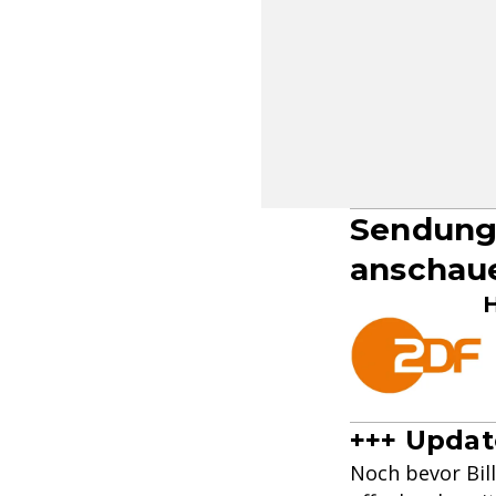
Sendung
anschau
H
+++ Updat
Noch bevor Bill