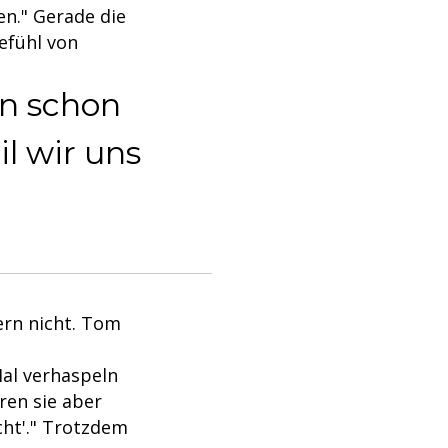
en." Gerade die
Gefühl von
en schon
l wir uns
ern nicht. Tom
Mal verhaspeln
ren sie aber
ht'." Trotzdem