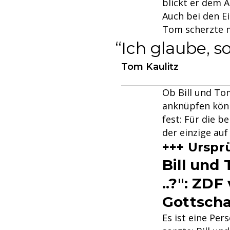
blickt er dem 
Auch bei den E
Tom scherzte m
Ich glaube, s
Tom Kaulitz
Ob Bill und Tom
anknüpfen könn
fest: Für die b
der einzige au
+++ Urspr
Bill und
..?": ZD
Gottscha
Es ist eine Per