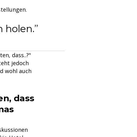
tellungen.
n holen.
en, dass..?"
teht jedoch
nd wohl auch
en, dass
mas
iskussionen