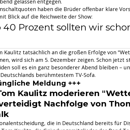
Abend gelassen entgegen.
inschaltquoten haben die Brüder offenbar klare Vors
it Blick auf die Reichweite der Show:
o 40 Prozent sollten wir scho
 Kaulitz tatsächlich an die großen Erfolge von "Wett
en, wird sich am 5. Dezember zeigen. Schon jetzt s
eiden soll es ein ganz besonderer Abend bleiben – u
f Deutschlands berühmtestem TV-Sofa.
üngliche Meldung +++
 Tom Kaulitz moderieren "Wett
F verteidigt Nachfolge von Tho
lk
sonalentscheidung, die in Deutschland bereits für D