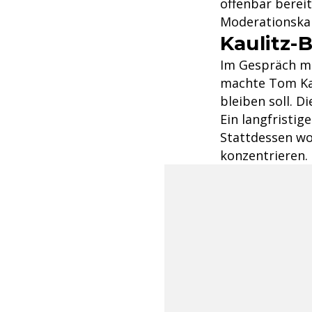
offenbar bereit
Moderationskar
Kaulitz-
Im Gespräch m
machte Tom Kau
bleiben soll. 
Ein langfristi
Stattdessen wol
konzentrieren.