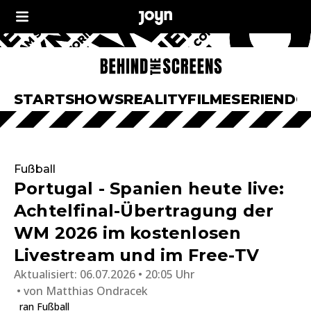
START
SHOWS
REALITY
FILME
SERIEN
DO
Fußball
Portugal - Spanien heute live:
Achtelfinal-Übertragung der
WM 2026 im kostenlosen
Livestream und im Free-TV
Aktualisiert:
06.07.2026 • 20:05 Uhr
von
Matthias Ondracek
ran Fußball