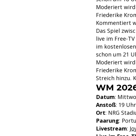
Moderiert wird
Friederike Kro
Kommentiert wi
Das Spiel zwis
live im Free-T
im kostenlosen
schon um 21 U
Moderiert wird
Friederike Kro
Streich hinzu. 
WM 2026:
Datum
: Mittwo
Anstoß
: 19 Uhr
Ort
: NRG Stad
Paarung
: Port
Livestream
:
Jo