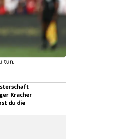
 tun.
isterschaft
iger Kracher
st du die