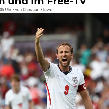
m und im Free-TV
:05 Uhr
von
Christian Stüwe