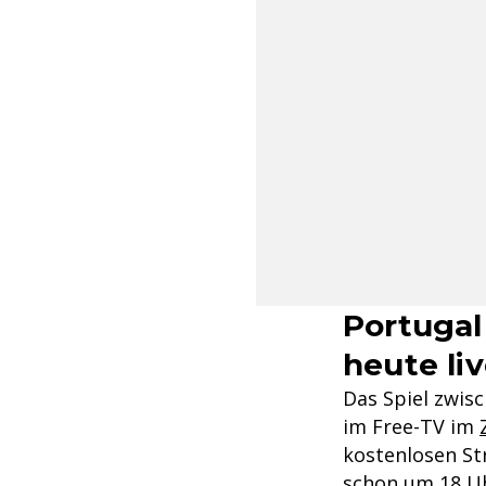
Portugal
heute li
Das Spiel zwis
im Free-TV im
kostenlosen St
schon um 18 U