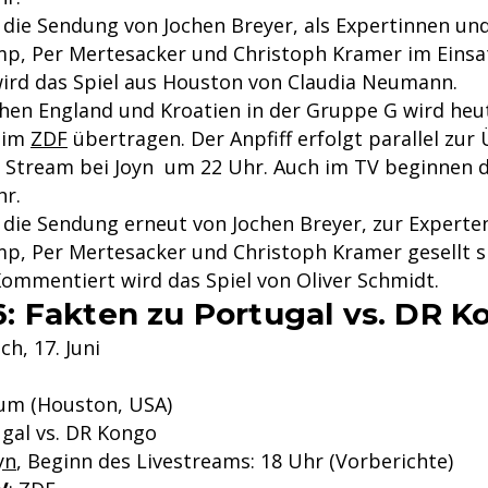
 die Sendung von Jochen Breyer, als Expertinnen un
mp, Per Mertesacker und Christoph Kramer im Einsa
rd das Spiel aus Houston von Claudia Neumann.
chen England und Kroatien in der Gruppe G wird heu
V im
ZDF
übertragen. Der Anpfiff erfolgt parallel zu
 Stream bei Joyn um 22 Uhr. Auch im TV beginnen d
hr.
 die Sendung erneut von Jochen Breyer, zur Expert
mp, Per Mertesacker und Christoph Kramer gesellt si
Kommentiert wird das Spiel von Oliver Schmidt.
 Fakten zu Portugal vs. DR K
ch, 17. Juni
ium (Houston, USA)
ugal vs. DR Kongo
yn
, Beginn des Livestreams: 18 Uhr (Vorberichte)