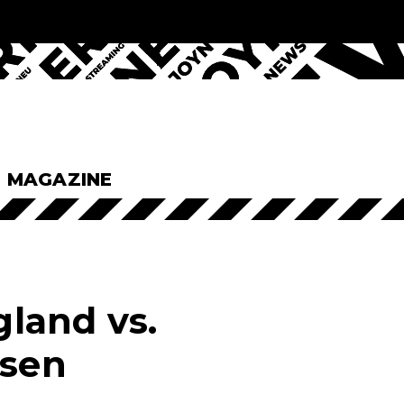
& MAGAZINE
land vs.
osen