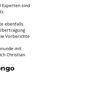
d Experten sind
tz.
te ebenfalls
r Übertragung
ie Vorberichte
enrunde mit
ch Christian
ongo