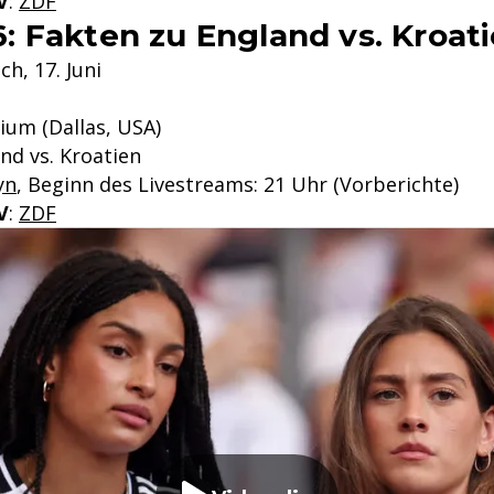
V
:
ZDF
 Fakten zu England vs. Kroat
ch, 17. Juni
ium (Dallas, USA)
and vs. Kroatien
yn
, Beginn des Livestreams: 21 Uhr (Vorberichte)
V
:
ZDF