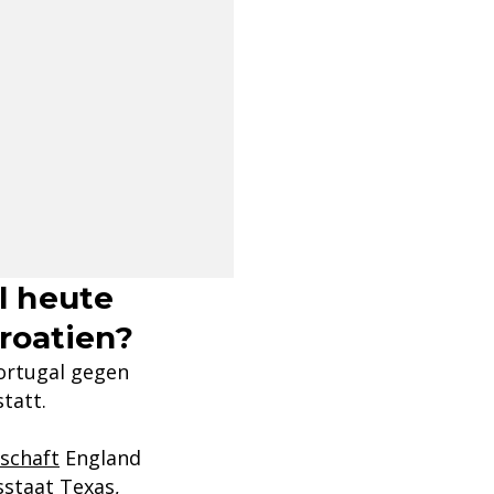
l heute
roatien?
rtugal gegen
tatt.
schaft
England
sstaat Texas,