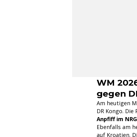
WM 2026:
gegen D
Am heutigen Mit
DR Kongo. Die P
Anpfiff im NRG
Ebenfalls am he
auf Kroatien. D