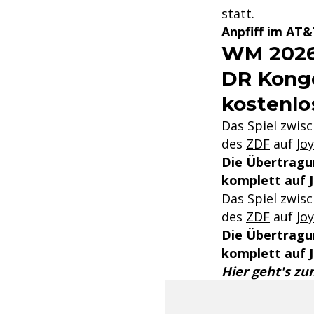
statt.
Anpfiff im AT&
WM 2026
DR Kongo
kostenlo
Das Spiel zwis
des
ZDF
auf
Jo
Die Übertragun
komplett auf 
Das Spiel zwis
des
ZDF
auf
Jo
Die Übertragun
komplett auf 
Hier geht's zu