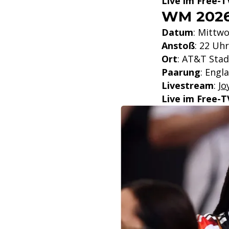
Live im Free-T
WM 2026:
Datum
: Mittwo
Anstoß
: 22 Uhr
Ort
: AT&T Stad
Paarung
: Engl
Livestream
:
Jo
Live im Free-T