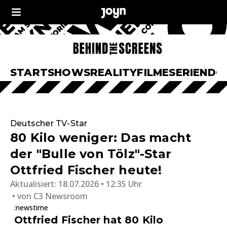
START
SHOWS
REALITY
FILME
SERIEN
DO
Deutscher TV-Star
80 Kilo weniger: Das macht
der "Bulle von Tölz"-Star
Ottfried Fischer heute!
Aktualisiert:
18.07.2026 • 12:35 Uhr
von
C3 Newsroom
:newstime
Ottfried Fischer hat 80 Kilo