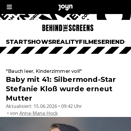
START
SHOWS
REALITY
FILME
SERIEN
DO
"Bauch leer, Kinderzimmer voll"
Baby mit 41: Silbermond-Star
Stefanie Kloß wurde erneut
Mutter
Aktualisiert:
15.06.2026 • 09:42 Uhr
von
Anna-Maria Hock