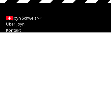
Joyn Schweiz
Über Joyn
Kontakt
Impressum
Jugendschutz
Datenschutz
Transparenzhinweise
Datenschutzeinstellungen
AGB
Compliance
Barrierefreiheit
Produktplatzierungen
© 2026 Seven.One Entertainment Group Schweiz AG