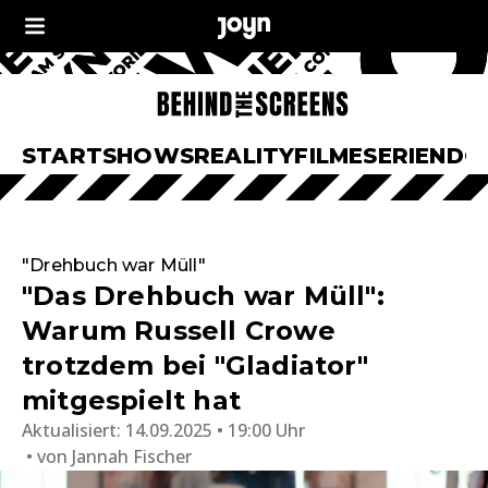
START
SHOWS
REALITY
FILME
SERIEN
DO
"Drehbuch war Müll"
"Das Drehbuch war Müll":
Warum Russell Crowe
trotzdem bei "Gladiator"
mitgespielt hat
Aktualisiert:
14.09.2025 • 19:00 Uhr
von
Jannah Fischer