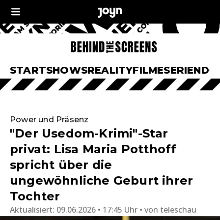
START
SHOWS
REALITY
FILME
SERIEN
DO
Power und Präsenz
"Der Usedom-Krimi"-Star
privat: Lisa Maria Potthoff
spricht über die
ungewöhnliche Geburt ihrer
Tochter
Aktualisiert:
09.06.2026 • 17:45 Uhr
von
teleschau