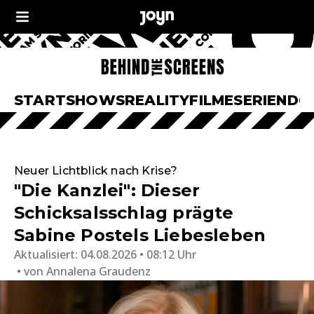
START
SHOWS
REALITY
FILME
SERIEN
DO
Neuer Lichtblick nach Krise?
"Die Kanzlei": Dieser
Schicksalsschlag prägte
Sabine Postels Liebesleben
Aktualisiert:
04.08.2026 • 08:12 Uhr
von
Annalena Graudenz