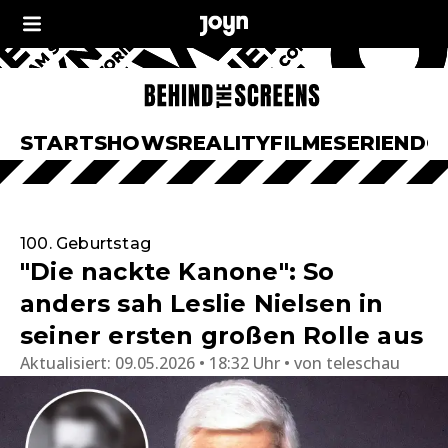
START
SHOWS
REALITY
FILME
SERIEN
DO
100. Geburtstag
"Die nackte Kanone": So
anders sah Leslie Nielsen in
seiner ersten großen Rolle aus
Aktualisiert:
09.05.2026 • 18:32 Uhr
von
teleschau