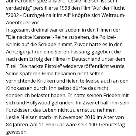
auf Parodien spezialisiert. "Leslie Nielsen ist sehr
verdächtig" persiflierte 1998 den Film "Auf der Flucht".
"2002 - Durchgeknallt im All" knöpfte sich Weltraum-
Abenteuer vor.
Insgesamt dreimal war er zudem in den Filmen der
"Die nackte Kanone"-Reihe zu sehen, die Polizei-
Krimis auf die Schippe nimmt. Zuvor hatte es in den
Achtzigerjahren eine Serien-Fassung gegeben, die
nach dem Erfolg der Filme in Deutschland unter dem
Titel "Die nackte Pistole" wiederveröffentlicht wurde.
Seine späteren Filme bekamen nicht selten
vernichtende Kritiken und fielen teilweise auch an den
Kinokassen durch. Ihn selbst dürfte das nicht
sonderlich belastet haben. Er hatte seinen Frieden mit
sich und Hollywood gefunden. Im Zweifel half ihm sein
Furzkissen, das Leben nicht zu ernst zu nehmen.
Leslie Nielsen starb im November 2010 im Alter von
84 Jahren. Am 11. Februar wäre sein 100. Geburtstag
gewesen.