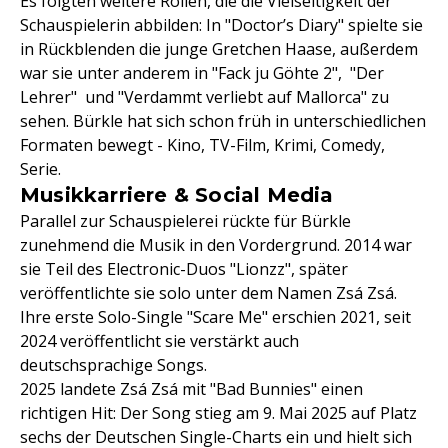
Es folgten weitere Rollen, die die Vielseitigkeit der
Schauspielerin abbilden: In "Doctor’s Diary" spielte sie
in Rückblenden die junge Gretchen Haase, außerdem
war sie unter anderem in "Fack ju Göhte 2", "Der
Lehrer" und "Verdammt verliebt auf Mallorca" zu
sehen. Bürkle hat sich schon früh in unterschiedlichen
Formaten bewegt - Kino, TV-Film, Krimi, Comedy,
Serie.
Musikkarriere & Social Media
Parallel zur Schauspielerei rückte für Bürkle
zunehmend die Musik in den Vordergrund. 2014 war
sie Teil des Electronic-Duos "Lionzz", später
veröffentlichte sie solo unter dem Namen Zsá Zsá.
Ihre erste Solo-Single "Scare Me" erschien 2021, seit
2024 veröffentlicht sie verstärkt auch
deutschsprachige Songs.
2025 landete Zsá Zsá mit "Bad Bunnies" einen
richtigen Hit: Der Song stieg am 9. Mai 2025 auf Platz
sechs der Deutschen Single-Charts ein und hielt sich