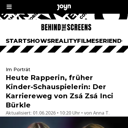
START
SHOWS
REALITY
FILME
SERIEN
DO
Im Porträt
Heute Rapperin, früher
Kinder-Schauspielerin: Der
Karriereweg von Zsá Zsá Inci
Bürkle
Aktualisiert:
01.06.2026 • 10:20 Uhr
von
Anna T.