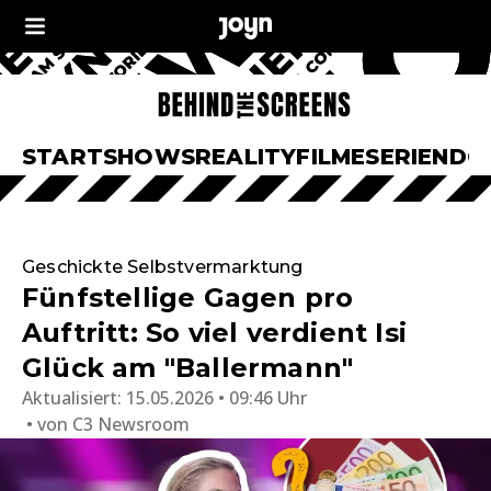
START
SHOWS
REALITY
FILME
SERIEN
DO
Geschickte Selbstvermarktung
Fünfstellige Gagen pro
Auftritt: So viel verdient Isi
Glück am "Ballermann"
Aktualisiert:
15.05.2026 • 09:46 Uhr
von
C3 Newsroom