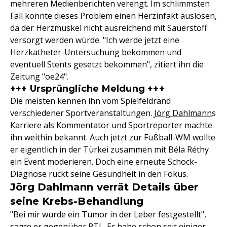
mehreren Medienberichten verengt. Im schlimmsten
Fall könnte dieses Problem einen Herzinfakt auslösen,
da der Herzmuskel nicht ausreichend mit Sauerstoff
versorgt werden würde. "Ich werde jetzt eine
Herzkatheter-Untersuchung bekommen und
eventuell Stents gesetzt bekommen", zitiert ihn die
Zeitung "oe24".
+++ Ursprüngliche Meldung +++
Die meisten kennen ihn vom Spielfeldrand
verschiedener Sportveranstaltungen.
Jörg Dahlmann
s
Karriere als Kommentator und Sportreporter machte
ihn weithin bekannt. Auch jetzt zur Fußball-WM wollte
er eigentlich in der Türkei zusammen mit Béla Réthy
ein Event moderieren. Doch eine erneute Schock-
Diagnose rückt seine Gesundheit in den Fokus.
Jörg Dahlmann verrät Details über
seine Krebs-Behandlung
"Bei mir wurde ein Tumor in der Leber festgestellt",
sagte er gegenüber RTL. Er habe schon seit einiger