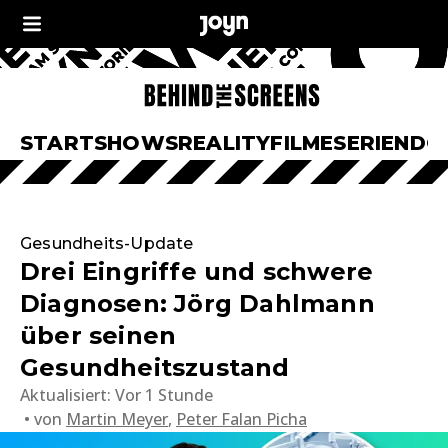
START
SHOWS
REALITY
FILME
SERIEN
DO
Gesundheits-Update
Drei Eingriffe und schwere
Diagnosen: Jörg Dahlmann
über seinen
Gesundheitszustand
Aktualisiert:
Vor 1 Stunde
von
Martin Meyer
,
Peter Falan Picha