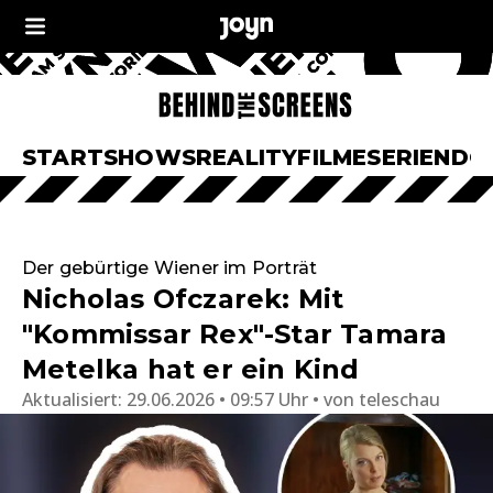
START
SHOWS
REALITY
FILME
SERIEN
DO
Der gebürtige Wiener im Porträt
Nicholas Ofczarek: Mit
"Kommissar Rex"-Star Tamara
Metelka hat er ein Kind
Aktualisiert:
29.06.2026 • 09:57 Uhr
von
teleschau