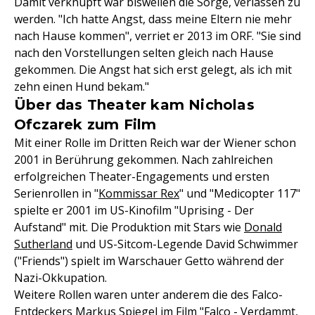
Damit verknüpft war bisweilen die Sorge, verlassen zu
werden. "Ich hatte Angst, dass meine Eltern nie mehr
nach Hause kommen", verriet er 2013 im ORF. "Sie sind
nach den Vorstellungen selten gleich nach Hause
gekommen. Die Angst hat sich erst gelegt, als ich mit
zehn einen Hund bekam."
Über das Theater kam Nicholas
Ofczarek zum Film
Mit einer Rolle im Dritten Reich war der Wiener schon
2001 in Berührung gekommen. Nach zahlreichen
erfolgreichen Theater-Engagements und ersten
Serienrollen in "
Kommissar Rex
" und "Medicopter 117"
spielte er 2001 im US-Kinofilm "Uprising - Der
Aufstand" mit. Die Produktion mit Stars wie
Donald
Sutherland
und US-Sitcom-Legende David Schwimmer
("Friends") spielt im Warschauer Getto während der
Nazi-Okkupation.
Weitere Rollen waren unter anderem die des Falco-
Entdeckers Markus Spiegel im
Film
"Falco - Verdammt,