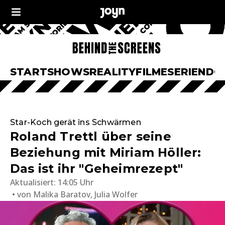
START
SHOWS
REALITY
FILME
SERIEN
DO
Star-Koch gerät ins Schwärmen
Roland Trettl über seine
Beziehung mit Miriam Höller:
Das ist ihr "Geheimrezept"
Aktualisiert:
14:05 Uhr
von
Malika Baratov, Julia Wolfer