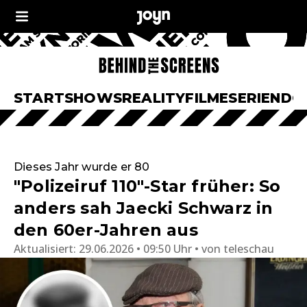
START
SHOWS
REALITY
FILME
SERIEN
DO
Dieses Jahr wurde er 80
"Polizeiruf 110"-Star früher: So
anders sah Jaecki Schwarz in
den 60er-Jahren aus
Aktualisiert:
29.06.2026 • 09:50 Uhr
von
teleschau