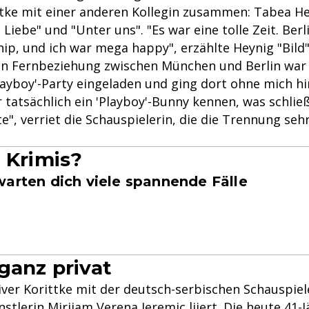
tke mit einer anderen Kollegin zusammen: Tabea H
Liebe" und "Unter uns". "Es war eine tolle Zeit. Ber
hip, und ich war mega happy", erzählte Heynig "Bild
en Fernbeziehung zwischen München und Berlin war S
layboy'-Party eingeladen und ging dort ohne mich h
 tatsächlich ein 'Playboy'-Bunny kennen, was schließ
", verriet die Schauspielerin, die die Trennung seh
t Krimis?
warten dich viele spannende Fälle
 ganz privat
liver Korittke mit der deutsch-serbischen Schauspiel
nstlerin Mirijam Verena Jeremic liiert. Die heute 41-