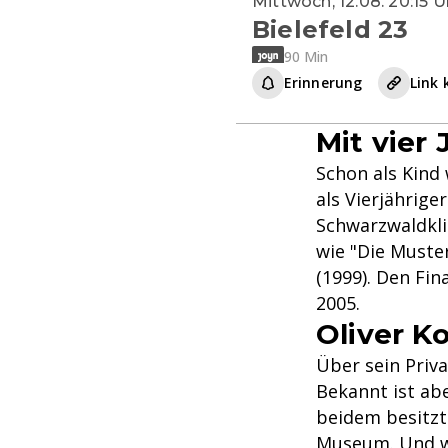
Mittwoch, 12.08. 20:15 U
Bielefeld 23
90 Min
Erinnerung
Link 
Mit vier
Schon als Kind 
als Vierjährige
Schwarzwaldklin
wie "Die Muste
(1999). Den Fin
2005.
Oliver K
Über sein Priva
Bekannt ist ab
beidem besitzt
Museum. Und wi