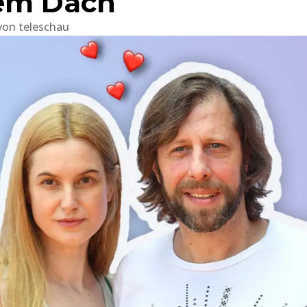
nem Dach
von
teleschau