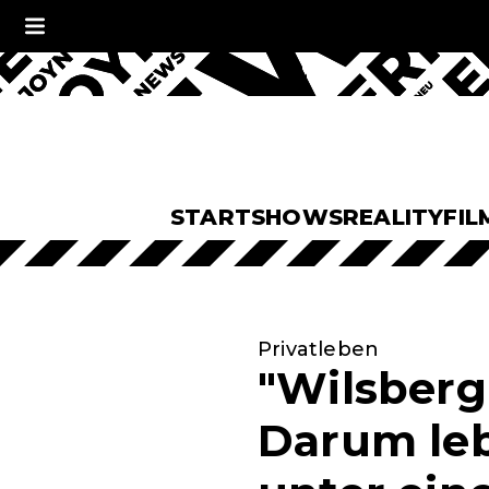
START
SHOWS
REALITY
FIL
Privatleben
"Wilsberg"
Darum leb