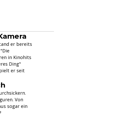
 Kamera
tand er bereits
 "Die
ren in Kinohits
eres Ding"
ielt er seit
ch
durchsickern.
iguren. Von
aus sogar ein
?