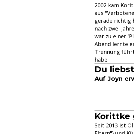
2002 kam Korit
aus "Verbotene 
gerade richtig 
nach zwei Jahr
war zu einer 'P
Abend lernte er
Trennung führte
habe.
Du liebs
Auf Joyn er
Korittke
Seit 2013 ist O
Eltern") und Kü