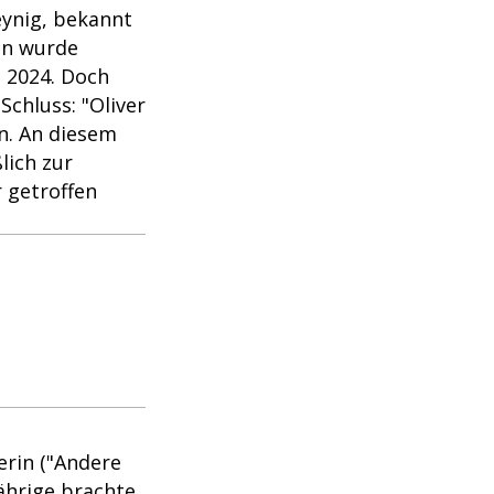
eynig, bekannt
lin wurde
" 2024. Doch
chluss: "Oliver
in. An diesem
lich zur
r getroffen
erin ("Andere
Jährige brachte