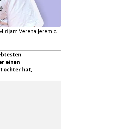
Mirijam Verena Jeremic.
iebtesten
er einen
 Tochter hat,