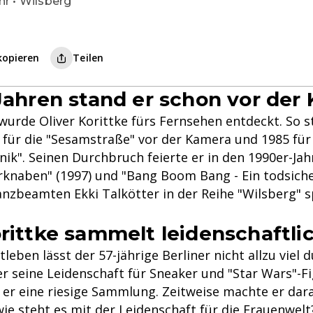
hr • Wilsberg
kopieren
Teilen
 Jahren stand er schon vor der
wurde Oliver Korittke fürs Fernsehen entdeckt. So s
r für die "Sesamstraße" vor der Kamera und 1985 für
ik". Seinen Durchbruch feierte er in den 1990er-Jah
rknaben" (1997) und "Bang Boom Bang - Ein todsich
anzbeamten Ekki Talkötter in der Reihe "Wilsberg" sp
orittke sammelt leidenschaftli
tleben lässt der 57-jährige Berliner nicht allzu viel 
er seine Leidenschaft für Sneaker und "Star Wars"-F
 er eine riesige Sammlung. Zeitweise machte er dar
e steht es mit der Leidenschaft für die Frauenwelt