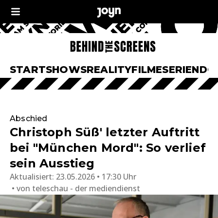
START
SHOWS
REALITY
FILME
SERIEN
DO
Abschied
Christoph Süß' letzter Auftritt
bei "München Mord": So verlief
sein Ausstieg
Aktualisiert:
23.05.2026 • 17:30 Uhr
von
teleschau - der mediendienst