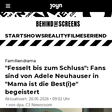
START
SHOWS
REALITY
FILME
SERIEN
DO
Familiendrama
"Fesselt bis zum Schluss": Fans
sind von Adele Neuhauser in
"Mama ist die Best(i)e"
begeistert
Aktualisiert:
26.05.2026 • 09:02 Uhr
von
dpa, C3 Newsroom