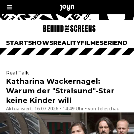
START
SHOWS
REALITY
FILME
SERIEN
DO
Real Talk
Katharina Wackernagel:
Warum der "Stralsund"-Star
keine Kinder will
Aktualisiert:
16.07.2026 • 14:49 Uhr
von
teleschau