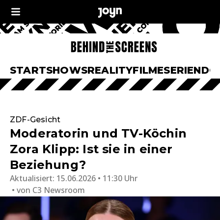
START
SHOWS
REALITY
FILME
SERIEN
DO
ZDF-Gesicht
Moderatorin und TV-Köchin
Zora Klipp: Ist sie in einer
Beziehung?
Aktualisiert:
15.06.2026 • 11:30 Uhr
von
C3 Newsroom