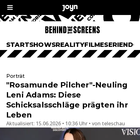
START
SHOWS
REALITY
FILME
SERIEN
DO
Porträt
"Rosamunde Pilcher"-Neuling
Leni Adams: Diese
Schicksalsschläge prägten ihr
Leben
Aktualisiert:
15.06.2026 • 10:36 Uhr
von
teleschau