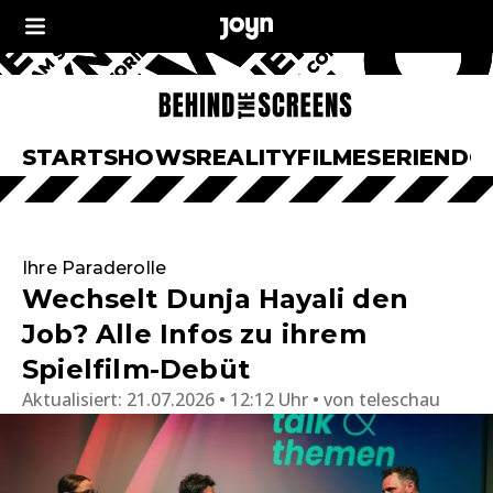
START
SHOWS
REALITY
FILME
SERIEN
DO
Ihre Paraderolle
Wechselt Dunja Hayali den
Job? Alle Infos zu ihrem
Spielfilm-Debüt
Aktualisiert:
21.07.2026 • 12:12 Uhr
von
teleschau