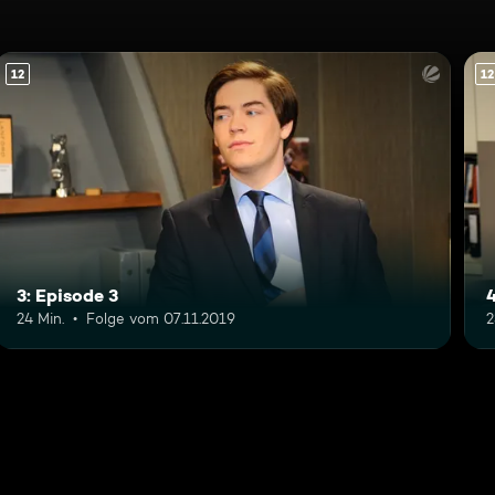
12
12
3: Episode 3
4
24 Min.
Folge vom 07.11.2019
2