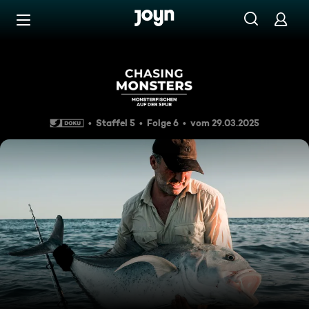
Zum Inhalt springen
Barrierefrei
Im Reich des Riesen-Trevally
Staffel 5
Folge 6
vom 29.03.2025