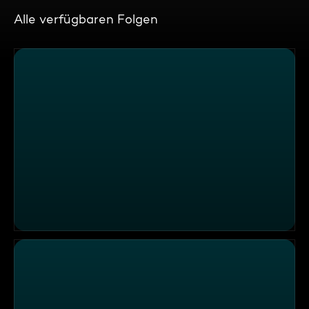
Alle verfügbaren Folgen
An welchen Wochentagen arbeitet der Glöckner von N