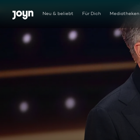
Zum Inhalt springen
Barrierefrei
Neu & beliebt
Für Dich
Mediatheken